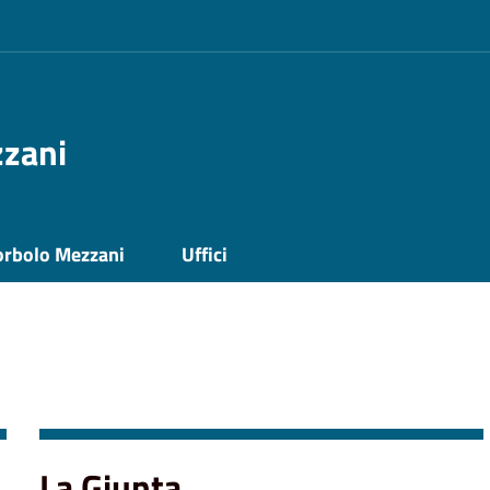
zzani
orbolo Mezzani
Uffici
La Giunta