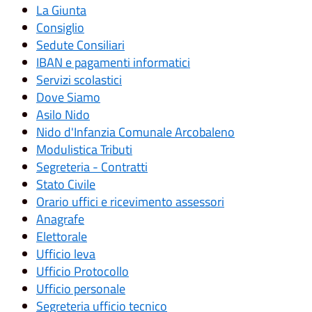
La Giunta
Consiglio
Sedute Consiliari
IBAN e pagamenti informatici
Servizi scolastici
Dove Siamo
Asilo Nido
Nido d'Infanzia Comunale Arcobaleno
Modulistica Tributi
Segreteria - Contratti
Stato Civile
Orario uffici e ricevimento assessori
Anagrafe
Elettorale
Ufficio leva
Ufficio Protocollo
Ufficio personale
Segreteria ufficio tecnico