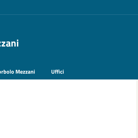
zzani
orbolo Mezzani
Uffici