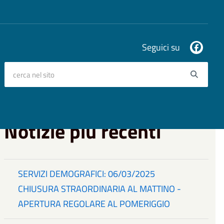
Seguici su
cerca nel sito
Searc
Notizie più recenti
SERVIZI DEMOGRAFICI: 06/03/2025
CHIUSURA STRAORDINARIA AL MATTINO -
APERTURA REGOLARE AL POMERIGGIO