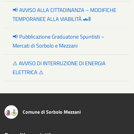
📢 AVVISO ALLA CITTADINANZA – MODIFICHE
TEMPORANEE ALLA VIABILITÀ 🚗🚦
📢 Pubblicazione Graduatorie Spuntisti –
Mercati di Sorbolo e Mezzani
⚠️ AVVISO DI INTERRUZIONE DI ENERGIA
ELETTRICA ⚠️
Comune di Sorbolo Mezzani