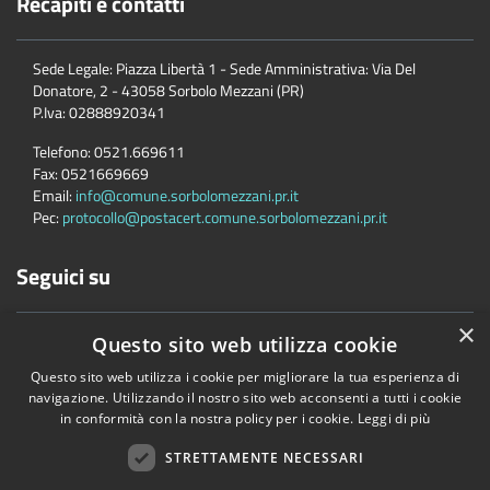
Recapiti e contatti
Sede Legale: Piazza Libertà 1 - Sede Amministrativa: Via Del
Donatore, 2 - 43058 Sorbolo Mezzani (PR)
P.Iva:
02888920341
Telefono:
0521.669611
Fax:
0521669669
Email:
info@comune.sorbolomezzani.pr.it
Pec:
protocollo@postacert.comune.sorbolomezzani.pr.it
Seguici su
×
Questo sito web utilizza cookie
Questo sito web utilizza i cookie per migliorare la tua esperienza di
navigazione. Utilizzando il nostro sito web acconsenti a tutti i cookie
in conformità con la nostra policy per i cookie.
Leggi di più
Accessibilità
Privacy
Cookie
Mappa del sito
Cane
STRETTAMENTE NECESSARI
Copyright © 2026 • Comune di Sorbolo Mezzani • Powered by