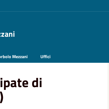
zzani
i
Stato Civile
Disposizioni Anticipate di
orbolo Mezzani
Uffici
ipate di
)