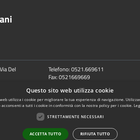
ani
Via Del
Telefono:
0521.669611
Fax:
0521669669
Email:
info@comune.sorbolomezzani.pr
Questo sito web utilizza cookie
Pec:
protocollo@postacert.comune.sorbolom
web utilizza i cookie per migliorare la tua esperienza di navigazione. Utilizza
 acconsenti a tutti i cookie in conformità con la nostra policy per i cookie.
Leg
STRETTAMENTE NECESSARI
Copyright © 2026 • Comune 
ACCETTA TUTTO
RIFIUTA TUTTO