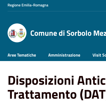
Regione Emilia-Romagna
Comune di Sorbolo Me
Home
Aree Tematiche
Servizi Demografici e Cimiterial
Aree Tematiche
Amministrazione
Visit S
Trattamento (DAT)
Disposizioni Antic
Trattamento (DAT