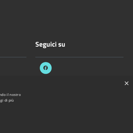
Seguici su
.it
×
ezzani.pr.it
ndo il nostro
gi di più
di Sorbolo Mezzani • Powered by
Municipium
•
Accesso redazione