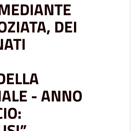
 MEDIANTE
ZIATA, DEI
ATI
DELLA
NALE - ANNO
IO:
USI”