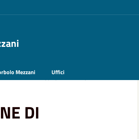
zzani
MENTO, MEDIANTE PROCEDURA NEGOZIATA,
orbolo Mezzani
Uffici
A DELLA VIABILITÀ COMUNALE - ANNO
NE DI