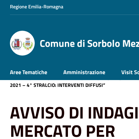
Regione Emilia-Romagna
Comune di Sorbolo Me
Home
AVVISO DI INDAGINE DI MERCATO PER L’AFFIDA
Aree Tematiche
Amministrazione
Visit S
DEI LAVORI DENOMINATI “MANUTENZIONE STRAORDINARI
2021 – 4° STRALCIO: INTERVENTI DIFFUSI”
AVVISO DI INDAGI
MERCATO PER