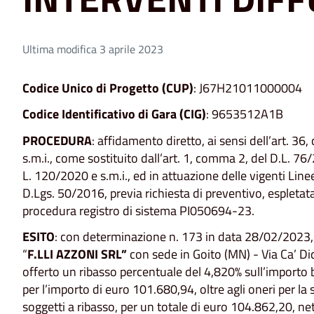
Ultima modifica 3 aprile 2023
Codice Unico di Progetto (CUP)
: J67H21011000004
Codice Identificativo di Gara (CIG)
: 9653512A1B
PROCEDURA
: affidamento diretto, ai sensi dell’art. 36
s.m.i., come sostituito dall’art. 1, comma 2, del D.L. 76
L. 120/2020 e s.m.i., ed in attuazione delle vigenti Linee
D.Lgs. 50/2016, previa richiesta di preventivo, espleta
procedura registro di sistema PI050694-23.
ESITO
: con determinazione n. 173 in data 28/02/2023, l
“
F.LLI AZZONI SRL”
con sede in Goito (MN) - Via Ca’ D
offerto un ribasso percentuale del 4,820% sull’importo 
per l’importo di euro 101.680,94, oltre agli oneri per la
soggetti a ribasso, per un totale di euro 104.862,20, nett