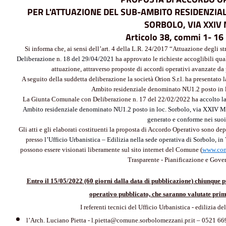
PER L'ATTUAZIONE DEL SUB-AMBITO RESIDENZIA
SORBOLO, VIA XXIV
Articolo 38, commi 1- 16
Si informa che, ai sensi dell’art. 4 della L.R. 24/2017 “Attuazione degli 
Deliberazione
n.
18 del 29/04/2021
ha approvato le richieste accoglibili qua
attuazione, attraverso proposte di accordi operativi avanzate da p
A seguito della suddetta deliberazione la società Orion S.r.l. ha presentato
Ambito residenziale denominato NU1.2 posto in 
La Giunta Comunale con Deliberazione n. 17 del 22/02/2022 ha
accolto l
Ambito residenziale denominato NU1.2 posto in loc. Sorbolo, via XXIV M
generato e conforme nei suo
Gli atti e gli elaborati costituenti la proposta di Accordo Operativo sono dep
presso
l’Ufficio Urbanistica – Edilizia
nella sede operativa di Sorbolo, in
possono essere visionati liberamente sul sito internet del Comune (
www.com
Trasparente - Pianificazione e Gover
Entro il 15/05/2022 (60 giorni dalla data di pubblicazione) chiunque p
operativo pubblicato, che saranno valutate prim
I referenti tecnici del Ufficio Urbanistica - edilizia
l’Arch. Luciano Pietta - l.pietta@comune.sorbolomezzani.pr.it – 0521 6