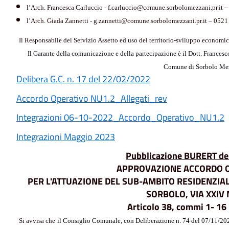
l’Arch. Francesca Carluccio - f.carluccio@comune.sorbolomezzani.pr.it 
l’Arch. Giada Zannetti - g.zannetti@comune.sorbolomezzani.pr.it – 052
Il Responsabile del Servizio Assetto ed uso del territorio-sviluppo economi
Il Garante della comunicazione e della partecipazione
è
il Dott. Francesc
Comune di Sorbolo Me
Delibera G.C. n. 17 del 22/02/2022
Accordo Operativo NU1.2_Allegati_rev
Integrazioni 06-10-2022_Accordo_Operativo_NU1.2
Integrazioni Maggio 2023
Pubblicazione BURERT de
APPROVAZIONE ACCORDO O
PER L'ATTUAZIONE DEL SUB-AMBITO RESIDENZIA
SORBOLO, VIA XXIV
Articolo 38, commi 1- 16
Si avvisa che
il
Consiglio Comunale, con Deliberazione n. 74 del 07/11/202