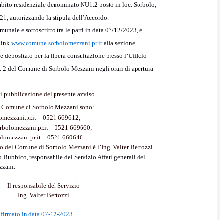
mbito residenziale denominato NU
1.2 posto in loc. Sorbolo,
21, autorizzando la stipula dell’Accordo.
nale e sottoscritto tra le parti in data 07/12/2023, è
 link
www.comune.sorbolomezzani.pr.it
alla sezione
 depositato per la libera consultazione presso l’Ufficio
n. 2 del Comune di Sorbolo Mezzani negli orari di apertura
di pubblicazione del presente avviso
.
 del Comune di Sorbolo Mezzani sono:
lomezzani.pr.it – 0521 669612;
orbolomezzani.pr.it – 0521 669660;
olomezzani.pr.it – 0521 669640.
co del Comune di Sorbolo Mezzani è l’Ing. Valter Bertozzi.
o Bubbico, responsabile del Servizio Affari generali del
zzani.
Il responsabile del Servizio
Ing. Valter Bertozzi
firmato in data 07-12-2023