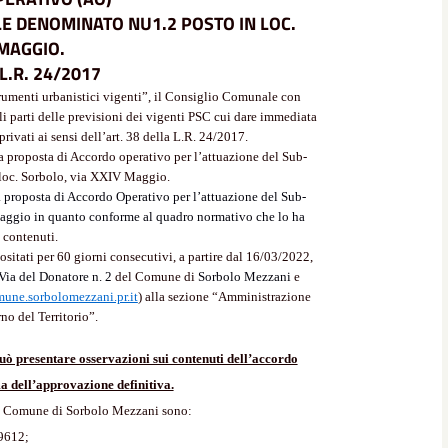
LE DENOMINATO NU1.2 POSTO IN LOC.
 MAGGIO.
 L.R. 24/2017
strumenti urbanistici vigenti”, il Consiglio Comunale con
li parti delle previsioni dei vigenti PSC cui dare immediata
rivati ai sensi dell’art. 38 della L.R. 24/2017.
 la proposta di Accordo operativo per l’attuazione del Sub-
loc. Sorbolo, via XXIV Maggio.
a proposta di Accordo Operativo per l’attuazione del Sub-
aggio in quanto conforme al quadro normativo che lo ha
i
contenuti.
ositati per 60 giorni consecutivi, a partire dal 16/03/2022,
 Via del Donatore n. 2
del Comune di
Sorbolo Mezzani
e
une.sorbolomezzani.pr.it
) alla sezione “Amministrazione
no del Territorio”.
uò presentare osservazioni sui contenuti dell’accordo
a dell’approvazione definitiva.
 del Comune di Sorbolo Mezzani sono:
69612;