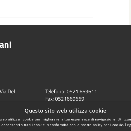
ani
Via Del
Telefono:
0521.669611
Fax:
0521669669
Email:
info@comune.sorbolomezzani.pr
Questo sito web utilizza cookie
Pec:
web utilizza i cookie per migliorare la tua esperienza di navigazione. Utilizza
protocollo@postacert.comune.sorbolom
 acconsenti a tutti i cookie in conformità con la nostra policy per i cookie.
Leg