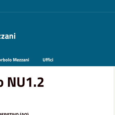
zzani
orbolo Mezzani
Uffici
o NU1.2
ERATIVO (AO)