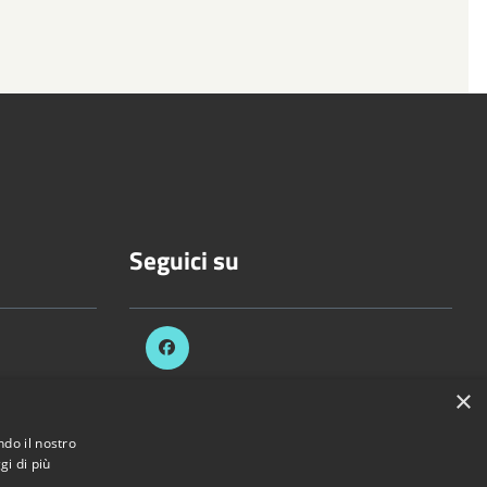
Seguici su
.it
×
ndo il nostro
ezzani.pr.it
gi di più