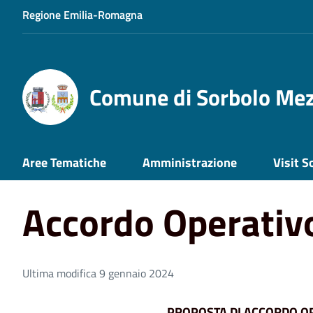
Regione Emilia-Romagna
Comune di Sorbolo Me
Home
Accordo Operativo NU1.2
Aree Tematiche
Amministrazione
Visit S
Accordo Operativ
Ultima modifica 9 gennaio 2024
PROPOSTA DI ACCORDO OP