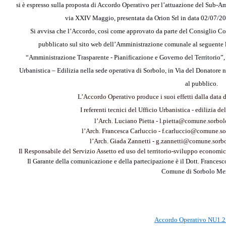
si è espresso sulla proposta
di
Accordo Operativo per l’attuazione del Sub-A
via XXIV Maggio, presentata da Orion Srl in data 02/07/20
Si avvisa che l’Accordo, così come approvato da parte del Consiglio Comu
pubblicato sul sito web dell’Amministrazione comunale al seguente
“Amministrazione Trasparente - Pianificazione e Governo del Territorio”, e
Urbanistica – Edilizia nella sede operativa di Sorbolo, in Via del Donatore 
al pubblico.
L’Accordo Operativo produce i suoi effetti dalla data 
I referenti tecnici del Ufficio Urbanistica - edilizia
l’Arch. Luciano Pietta - l.pietta@comune.sorbo
l’Arch. Francesca Carluccio - f.carluccio@comune.s
l’Arch. Giada Zannetti - g.zannetti@comune.sorb
Il Responsabile del Servizio Assetto ed uso del territorio-sviluppo economi
Il Garante della comunicazione e della partecipazione
è
il Dott. Francesc
Comune di Sorbolo Me
Accordo Operativo NU1.2 