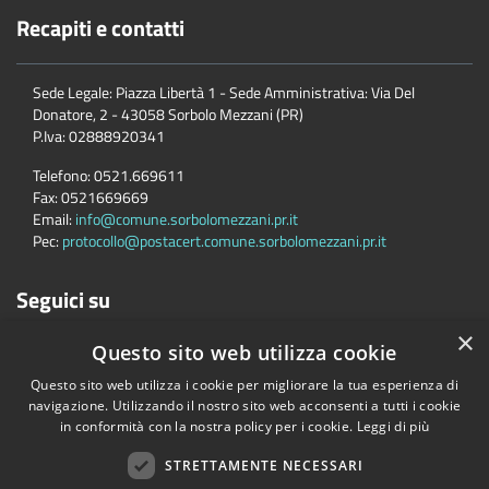
Recapiti e contatti
Sede Legale: Piazza Libertà 1 - Sede Amministrativa: Via Del
Donatore, 2 - 43058 Sorbolo Mezzani (PR)
P.Iva:
02888920341
Telefono:
0521.669611
Fax:
0521669669
Email:
info@comune.sorbolomezzani.pr.it
Pec:
protocollo@postacert.comune.sorbolomezzani.pr.it
Seguici su
×
Questo sito web utilizza cookie
Questo sito web utilizza i cookie per migliorare la tua esperienza di
navigazione. Utilizzando il nostro sito web acconsenti a tutti i cookie
in conformità con la nostra policy per i cookie.
Leggi di più
Accessibilità
Privacy
Cookie
Mappa del sito
Cane
STRETTAMENTE NECESSARI