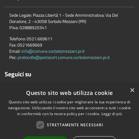
Sede Legale: Piazza Libertà 1 - Sede Amministrativa: Via Del
Donatore, 2 - 43058 Sorbolo Mezzani (PR)
P.Iva:
02888920341
Telefono:
0521.669611
Fax:
0521669669
Email:
info@comune.sorbolomezzani.pr.it
Pec:
protocollo@postacert.comune.sorbolomezzani.pr.it
Seguici su
×
Questo sito web utilizza cookie
Questo sito web utilizza i cookie per migliorare la tua esperienza di
navigazione. Utilizzando il nostro sito web acconsenti a tutti i cookie
in conformità con la nostra policy per i cookie.
Leggi di più
Accessibilità
Privacy
Cookie
Mappa del sito
Cane
STRETTAMENTE NECESSARI
Copyright © 2026 • Comune di Sorbolo Mezzani • Powered by
Municipium
•
Accesso redazione