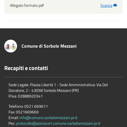
Allegato formato pdf
Scarica
Comune di Sorbolo Mezzani
Recapiti e contatti
Sede Legale: Piazza Libertà 1 - Sede Amministrativa: Via Del
Donatore, 2 - 43058 Sorbolo Mezzani (PR)
P.Iva:
02888920341
Telefono:
0521.669611
Fax:
0521669669
Email:
info@comune.sorbolomezzani.pr.it
Pec:
protocollo@postacert.comune.sorbolomezzani.pr.it