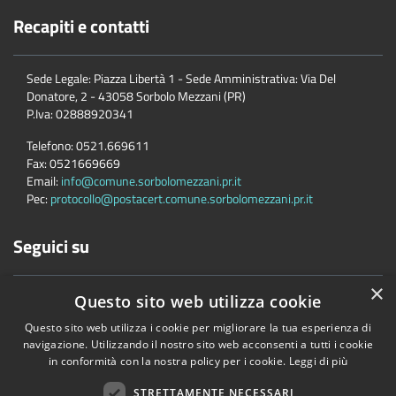
Recapiti e contatti
Sede Legale: Piazza Libertà 1 - Sede Amministrativa: Via Del
Donatore, 2 - 43058 Sorbolo Mezzani (PR)
P.Iva:
02888920341
Telefono:
0521.669611
Fax:
0521669669
Email:
info@comune.sorbolomezzani.pr.it
Pec:
protocollo@postacert.comune.sorbolomezzani.pr.it
Seguici su
×
Questo sito web utilizza cookie
Questo sito web utilizza i cookie per migliorare la tua esperienza di
navigazione. Utilizzando il nostro sito web acconsenti a tutti i cookie
in conformità con la nostra policy per i cookie.
Leggi di più
Accessibilità
Privacy
Cookie
Mappa del sito
Cane
STRETTAMENTE NECESSARI