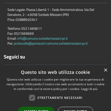
Sede Legale: Piazza Libertà 1 - Sede Amministrativa: Via Del
Donatore, 2 - 43058 Sorbolo Mezzani (PR)
P.Iva:
02888920341
Telefono:
0521.669611
Fax:
0521669669
Email:
info@comune.sorbolomezzani.pr.it
Pec:
protocollo@postacert.comune.sorbolomezzani.pr.it
Seguici su
×
Questo sito web utilizza cookie
Questo sito web utilizza i cookie per migliorare la tua esperienza di
navigazione. Utilizzando il nostro sito web acconsenti a tutti i cookie
in conformità con la nostra policy per i cookie.
Leggi di più
Accessibilità
Privacy
Cookie
Mappa del sito
Cane
STRETTAMENTE NECESSARI
Copyright © 2026 • Comune di Sorbolo Mezzani • Powered by
Municipium
•
Accesso redazione