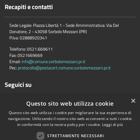
Recapiti e contatti
Sede Legale: Piazza Libertà 1 - Sede Amministrativa: Via Del
Donatore, 2 - 43058 Sorbolo Mezzani (PR)
P.Iva:
02888920341
Telefono:
0521.669611
Fax:
0521669669
Email:
info@comune.sorbolomezzani.pr.it
Pec:
protocollo@postacert.comune.sorbolomezzani.pr.it
Seguici su
×
Questo sito web utilizza cookie
Questo sito web utilizza i cookie per migliorare la tua esperienza di
navigazione. Utilizzando il nostro sito web acconsenti a tutti i cookie
in conformità con la nostra policy per i cookie.
Leggi di più
Accessibilità
Privacy
Cookie
Mappa del sito
Cane
STRETTAMENTE NECESSARI