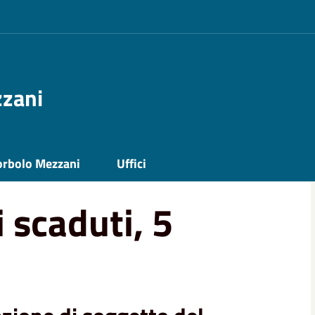
zzani
orbolo Mezzani
Uffici
 scaduti, 5