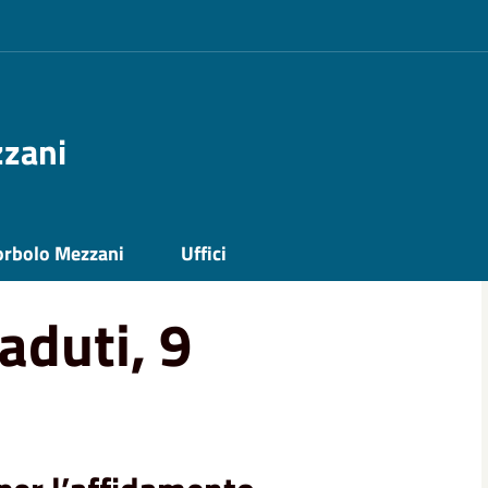
zzani
orbolo Mezzani
Uffici
aduti, 9