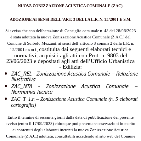
NUOVA ZONIZZAZIONE ACUSTICA COMUNALE (ZAC).
ADOZIONE AI SENSI DELL'ART. 3 DELLA L.R. N. 15/2001 E S.M.
Si avvisa che con deliberazione di Consiglio comunale n.
48 del 28/06
/2023
è stata adottata la nuova Zonizzazione Acustica Comunale (Z.A.C.) del
Comune di
Sorbolo Mezzani, ai sensi dell’articolo 3 comma 2 della L.R. n.
costituita dai seguenti elaborati tecnici e
15/2001 e s.m.i
.,
normativi, acquisiti agli atti con Prot. n. 9803 del
23/06/2023 e depositati agli atti dell’Ufficio Urbanistica
- Edilizia:
ZAC_REL - Zonizzazione Acustica Comunale – Relazione
Illustrativa
ZAC_NTA - Zonizzazione Acustica Comunale –
Normativa Tecnica
ZAC_T_1.n – Zonizzazione Acustica Comunale (n. 5 elaborati
cartografici)
Entro il termine di sessanta giorni dalla data di pubblicazione del presente
avviso (entro il 17/09/2023) chiunque può presentare osservazioni in merito
ai contenuti degli elaborati inerenti la nuova Zonizzazione Acustica
Comunale (Z.A.C.) adottata, consultabili accedendo al sito web
del Comune