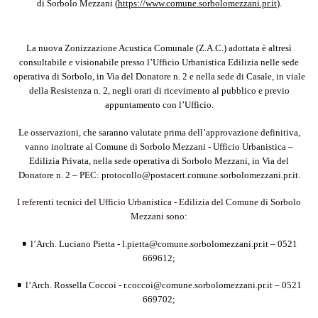
di
Sorbolo Mezzani
(
https://www.comune.sorbolomezzani.pr.it
).
La nuova Zonizzazione Acustica Comunale (Z.A.C.) adottata è altresì
consultabile e visionabile presso l’Ufficio Urbanistica Edilizia nelle sede
operativa di Sorbolo, in Via del Donatore n. 2 e nella sede di Casale, in viale
della Resistenza n. 2, negli orari di ricevimento al pubblico e previo
appuntamento con l’Ufficio.
Le osservazioni, che saranno val
ut
ate prima dell’approvazione definitiva,
vanno inoltrate al Comune di
Sorbolo Mezzani
- Ufficio Urbanistica –
Edilizia Privata, nella sede operativa di Sorbolo Mezzani, in Via del
Donatore n. 2 – PEC: protocollo@postacert.comune.
sorbolomezzani
.pr.it.
I referenti tecnici del Ufficio Urbanistica - Edilizia del Comune di Sorbolo
Mezzani sono:
•
l’Arch. Luciano Pietta - l.pietta@comune.sorbolomezzani.pr.it – 0521
669612;
•
l’Arch. Rossella Coccoi - r.coccoi@comune.sorbolomezzani.pr.it – 0521
669702;