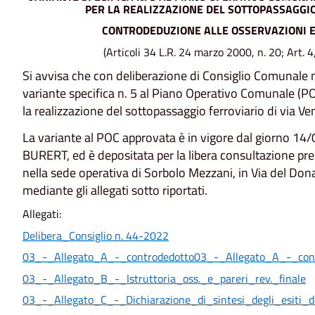
PER LA REALIZZAZIONE DEL SOTTOPASSAGGIO
CONTRODEDUZIONE ALLE OSSERVAZIONI E
(Articoli 34 L.R. 24 marzo 2000, n. 20; Art. 
Si avvisa che con deliberazione di Consiglio Comunale 
variante specifica n. 5 al Piano Operativo Comunale (POC
la realizzazione del sottopassaggio ferroviario di via Ven
La variante al POC approvata è in vigore dal giorno 14/
BURERT, ed è depositata per la libera consultazione press
nella sede operativa di Sorbolo Mezzani, in Via del Donat
mediante gli allegati sotto riportati.
Allegati:
Delibera_Consiglio n. 44-2022
03_-_Allegato_A_-_controdedotto
03_-_Allegato_A_-_con
03_-_Allegato_B_-_Istruttoria_oss._e_pareri_rev._finale
03_-_Allegato_C_-_Dichiarazione_di_sintesi_degli_esiti_d