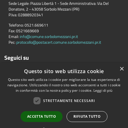
Sede Legale: Piazza Libertà 1 - Sede Amministrativa: Via Del
Donatore, 2 - 43058 Sorbolo Mezzani (PR)
P.Iva:
02888920341
Telefono:
0521.669611
Fax:
0521669669
Email:
info@comune.sorbolomezzani.pr.it
Pec:
protocollo@postacert.comune.sorbolomezzani.pr.it
Seguici su
×
Questo sito web utilizza cookie
Questo sito web utilizza i cookie per migliorare la tua esperienza di
navigazione. Utilizzando il nostro sito web acconsenti a tutti i cookie
in conformità con la nostra policy per i cookie.
Leggi di più
STRETTAMENTE NECESSARI
Accessibilità
Privacy
Cookie
Mappa del sito
Cane
Copyright © 2026 • Comune di Sorbolo Mezzani • Powered by
ACCETTA TUTTO
RIFIUTA TUTTO
Municipium
•
Accesso redazione