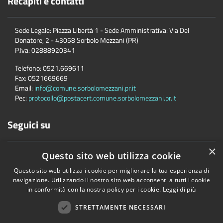
Recapiti e contatti
Sede Legale: Piazza Libertà 1 - Sede Amministrativa: Via Del
Donatore, 2 - 43058 Sorbolo Mezzani (PR)
P.Iva:
02888920341
Telefono:
0521.669611
Fax:
0521669669
Email:
info@comune.sorbolomezzani.pr.it
Pec:
protocollo@postacert.comune.sorbolomezzani.pr.it
Seguici su
×
Questo sito web utilizza cookie
Questo sito web utilizza i cookie per migliorare la tua esperienza di
navigazione. Utilizzando il nostro sito web acconsenti a tutti i cookie
in conformità con la nostra policy per i cookie.
Leggi di più
Accessibilità
Privacy
Cookie
Mappa del sito
Cane
STRETTAMENTE NECESSARI
Copyright © 2026 • Comune di Sorbolo Mezzani • Powered by