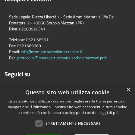
Sede Legale: Piazza Libertà 1 - Sede Amministrativa: Via Del
Donatore, 2 - 43058 Sorbolo Mezzani (PR)
P.Iva:
02888920341
Telefono:
0521.669611
Fax:
0521669669
Email:
info@comune.sorbolomezzani.pr.it
Pec:
protocollo@postacert.comune.sorbolomezzani.pr.it
Seguici su
×
Questo sito web utilizza cookie
Questo sito web utilizza i cookie per migliorare la tua esperienza di
navigazione. Utilizzando il nostro sito web acconsenti a tutti i cookie
in conformità con la nostra policy per i cookie.
Leggi di più
Accessibilità
Privacy
Cookie
Mappa del sito
Cane
STRETTAMENTE NECESSARI
Copyright © 2026 • Comune di Sorbolo Mezzani • Powered by