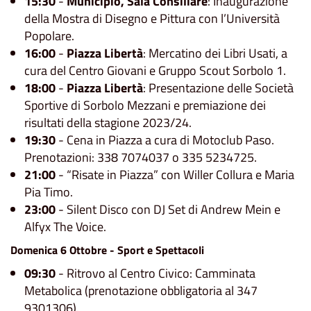
15:30
-
Municipio, Sala Consiliare
: Inaugurazione
della Mostra di Disegno e Pittura con l’Università
Popolare.
16:00
-
Piazza Libertà
: Mercatino dei Libri Usati, a
cura del Centro Giovani e Gruppo Scout Sorbolo 1.
18:00
-
Piazza Libertà
: Presentazione delle Società
Sportive di Sorbolo Mezzani e premiazione dei
risultati della stagione 2023/24.
19:30
- Cena in Piazza a cura di Motoclub Paso.
Prenotazioni: 338 7074037 o 335 5234725.
21:00
- “Risate in Piazza” con Willer Collura e Maria
Pia Timo.
23:00
- Silent Disco con DJ Set di Andrew Mein e
Alfyx The Voice.
Domenica 6 Ottobre - Sport e Spettacoli
09:30
- Ritrovo al Centro Civico: Camminata
Metabolica (prenotazione obbligatoria al 347
9301306).