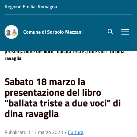
Regione Emilia-Romagna
Comune di Sorbolo Mezzani
site.searc
Men
Home
News
Cultura
Sabato 18 marzo la
presentazione del libro "ballata triste a due voci" di dina
ravaglia
Sabato 18 marzo la
presentazione del libro
"ballata triste a due voci" di
dina ravaglia
Pubblicato il 13 marzo 2023 •
Cultura