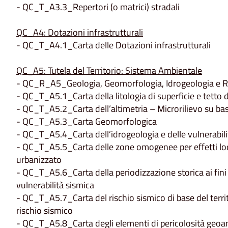
- QC_T_A3.3_Repertori (o matrici) stradali
QC_A4: Dotazioni infrastrutturali
- QC_T_A4.1_Carta delle Dotazioni infrastrutturali
QC_A5: Tutela del Territorio: Sistema Ambientale
- QC_R_A5_Geologia, Geomorfologia, Idrogeologia e R
- QC_T_A5.1_Carta della litologia di superficie e tetto d
- QC_T_A5.2_Carta dell’altimetria – Microrilievo su ba
- QC_T_A5.3_Carta Geomorfologica
- QC_T_A5.4_Carta dell’idrogeologia e delle vulnerabilità
- QC_T_A5.5_Carta delle zone omogenee per effetti local
urbanizzato
- QC_T_A5.6_Carta della periodizzazione storica ai fini 
vulnerabilità sismica
- QC_T_A5.7_Carta del rischio sismico di base del terr
rischio sismico
- QC_T_A5.8_Carta degli elementi di pericolosità geoa