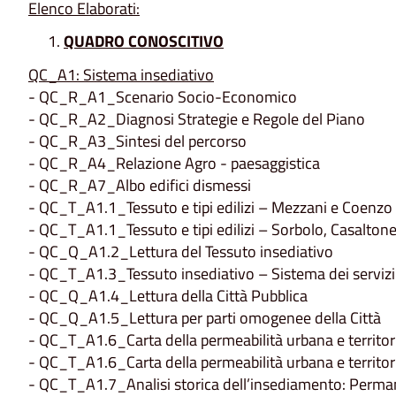
Elenco Elaborati:
QUADRO CONOSCITIVO
QC_A1: Sistema insediativo
- QC_R_A1_Scenario Socio-Economico
- QC_R_A2_Diagnosi Strategie e Regole del Piano
- QC_R_A3_Sintesi del percorso
- QC_R_A4_Relazione Agro - paesaggistica
- QC_R_A7_Albo edifici dismessi
- QC_T_A1.1_Tessuto e tipi edilizi – Mezzani e Coenzo
- QC_T_A1.1_Tessuto e tipi edilizi – Sorbolo, Casalton
- QC_Q_A1.2_Lettura del Tessuto insediativo
- QC_T_A1.3_Tessuto insediativo – Sistema dei servizi
- QC_Q_A1.4_Lettura della Città Pubblica
- QC_Q_A1.5_Lettura per parti omogenee della Città
- QC_T_A1.6_Carta della permeabilità urbana e territo
- QC_T_A1.6_Carta della permeabilità urbana e territor
- QC_T_A1.7_Analisi storica dell’insediamento: Perma