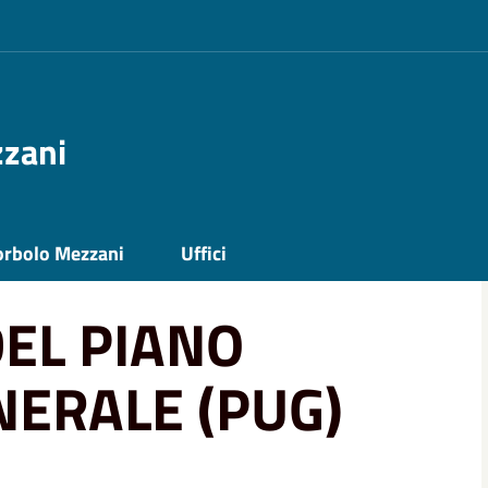
zzani
BANISTICO GENERALE (PUG)
orbolo Mezzani
Uffici
EL PIANO
NERALE (PUG)