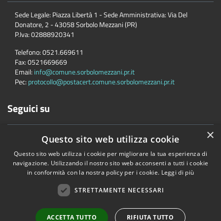
Sede Legale: Piazza Libertà 1 - Sede Amministrativa: Via Del
Donatore, 2 - 43058 Sorbolo Mezzani (PR)
P.Iva:
02888920341
Telefono:
0521.669611
Fax:
0521669669
Email:
info@comune.sorbolomezzani.pr.it
Pec:
protocollo@postacert.comune.sorbolomezzani.pr.it
Seguici su
×
Questo sito web utilizza cookie
Questo sito web utilizza i cookie per migliorare la tua esperienza di
navigazione. Utilizzando il nostro sito web acconsenti a tutti i cookie
in conformità con la nostra policy per i cookie.
Leggi di più
Accessibilità
Privacy
Cookie
Mappa del sito
Cane
STRETTAMENTE NECESSARI
Copyright © 2026 • Comune di Sorbolo Mezzani • Powered by
Municipium
•
Accesso redazione
ACCETTA TUTTO
RIFIUTA TUTTO