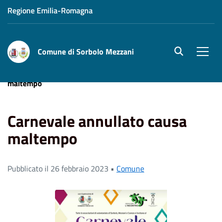
Regione Emilia-Romagna
Comune di Sorbolo Mezzani
site.searc
Men
Home
News
Comune
Carnevale annullato causa
maltempo
Carnevale annullato causa
maltempo
Pubblicato il 26 febbraio 2023 •
Comune