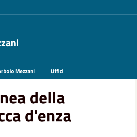
zzani
ilità in loc. bocca d'enza
orbolo Mezzani
Uffici
nea della
occa d'enza