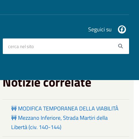
Seguici su
cerca nel sito
Searc
Notizie correlate
🚧 MODIFICA TEMPORANEA DELLA VIABILITÀ
🚧 Mezzano Inferiore, Strada Martiri della
Libertà (civ. 140-144)