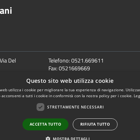
ani
Via Del
Telefono:
0521.669611
Fax:
0521669669
Email:
info@comune.sorbolomezzani.pr
Questo sito web utilizza cookie
Pec:
web utilizza i cookie per migliorare la tua esperienza di navigazione. Utilizza
protocollo@postacert.comune.sorbolom
 acconsenti a tutti i cookie in conformità con la nostra policy per i cookie.
Leg
STRETTAMENTE NECESSARI
Copyright © 2026 • Comune 
ACCETTA TUTTO
RIFIUTA TUTTO
MOSTRA DETTAGLI