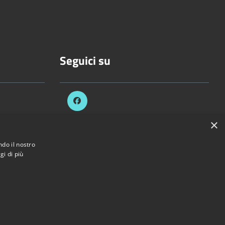
Seguici su
.it
×
ndo il nostro
ezzani.pr.it
gi di più
di Sorbolo Mezzani • Powered by
Municipium
•
Accesso redazione