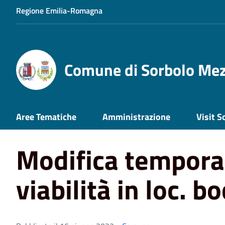
Regione Emilia-Romagna
Comune di Sorbolo Me
Home
News
Comune
Modifica temporanea della viab
Aree Tematiche
Amministrazione
Visit S
Modifica tempora
viabilità in loc. b