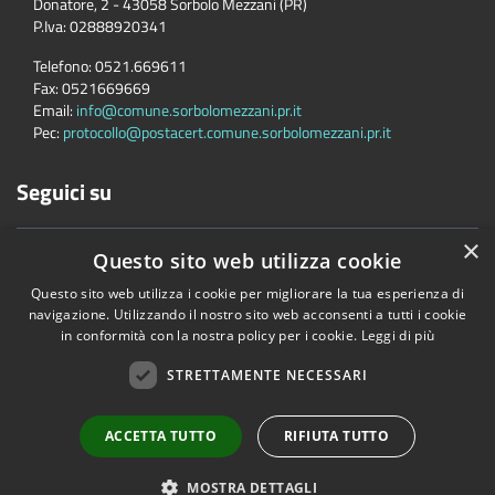
Donatore, 2 - 43058 Sorbolo Mezzani (PR)
P.Iva:
02888920341
Telefono:
0521.669611
Fax:
0521669669
Email:
info@comune.sorbolomezzani.pr.it
Pec:
protocollo@postacert.comune.sorbolomezzani.pr.it
Seguici su
×
Questo sito web utilizza cookie
Questo sito web utilizza i cookie per migliorare la tua esperienza di
navigazione. Utilizzando il nostro sito web acconsenti a tutti i cookie
in conformità con la nostra policy per i cookie.
Leggi di più
Accessibilità
Privacy
Cookie
Mappa del sito
Cane
STRETTAMENTE NECESSARI
Copyright © 2026 • Comune di Sorbolo Mezzani • Powered by
Municipium
•
Accesso redazione
ACCETTA TUTTO
RIFIUTA TUTTO
MOSTRA DETTAGLI