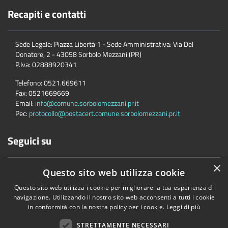
Recapiti e contatti
Sede Legale: Piazza Libertà 1 - Sede Amministrativa: Via Del
Donatore, 2 - 43058 Sorbolo Mezzani (PR)
P.Iva:
02888920341
Telefono:
0521.669611
Fax:
0521669669
Email:
info@comune.sorbolomezzani.pr.it
Pec:
protocollo@postacert.comune.sorbolomezzani.pr.it
Seguici su
×
Questo sito web utilizza cookie
Questo sito web utilizza i cookie per migliorare la tua esperienza di
navigazione. Utilizzando il nostro sito web acconsenti a tutti i cookie
in conformità con la nostra policy per i cookie.
Leggi di più
Accessibilità
Privacy
Cookie
Mappa del sito
Cane
STRETTAMENTE NECESSARI