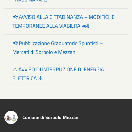
📢 AVVISO ALLA CITTADINANZA – MODIFICHE
TEMPORANEE ALLA VIABILITÀ 🚗🚦
📢 Pubblicazione Graduatorie Spuntisti –
Mercati di Sorbolo e Mezzani
⚠️ AVVISO DI INTERRUZIONE DI ENERGIA
ELETTRICA ⚠️
Comune di Sorbolo Mezzani