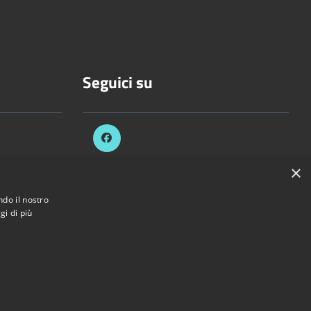
Seguici su
.it
×
ezzani.pr.it
ndo il nostro
gi di più
di Sorbolo Mezzani • Powered by
Municipium
•
Accesso redazione