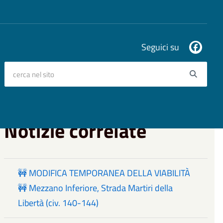
Seguici su
cerca nel sito
Searc
Notizie correlate
🚧 MODIFICA TEMPORANEA DELLA VIABILITÀ
🚧 Mezzano Inferiore, Strada Martiri della
Libertà (civ. 140-144)