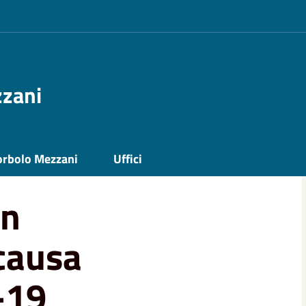
zzani
nferenza causa emergenza Covid-19
orbolo Mezzani
Uffici
in
causa
-19