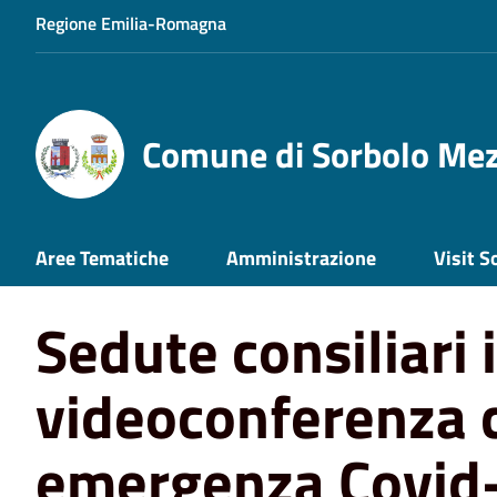
Regione Emilia-Romagna
Comune di Sorbolo Me
Home
News
Comune
Sedute consiliari in videoco
Aree Tematiche
Amministrazione
Visit S
Sedute consiliari 
videoconferenza 
emergenza Covid