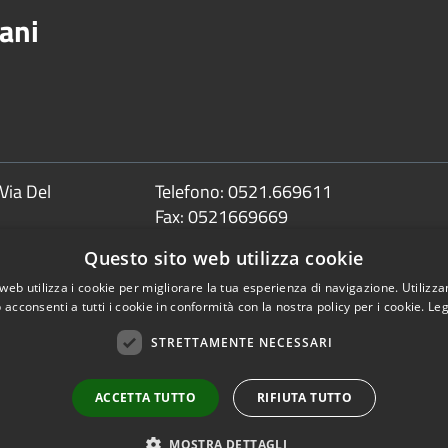
ani
Via Del
Telefono:
0521.669611
Fax:
0521669669
Email:
info@comune.sorbolomezzani.pr
Questo sito web utilizza cookie
Pec:
protocollo@postacert.comune.sorbolom
web utilizza i cookie per migliorare la tua esperienza di navigazione. Utilizza
 acconsenti a tutti i cookie in conformità con la nostra policy per i cookie.
Leg
STRETTAMENTE NECESSARI
Copyright © 2026 • Comune 
ACCETTA TUTTO
RIFIUTA TUTTO
MOSTRA DETTAGLI