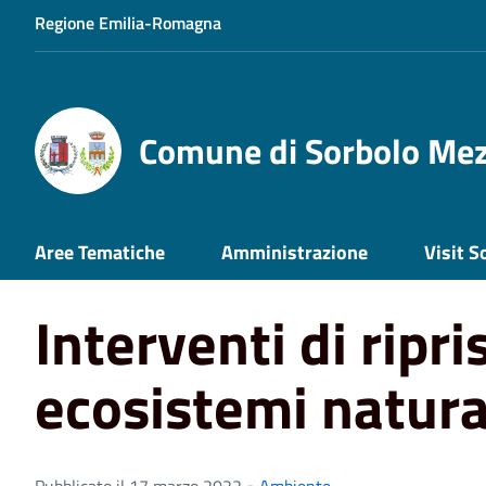
Regione Emilia-Romagna
Comune di Sorbolo Me
Home
News
Ambiente
Interventi di ripristino di ec
Aree Tematiche
Amministrazione
Visit S
Interventi di ripri
ecosistemi natura
Pubblicato il 17 marzo 2022 •
Ambiente