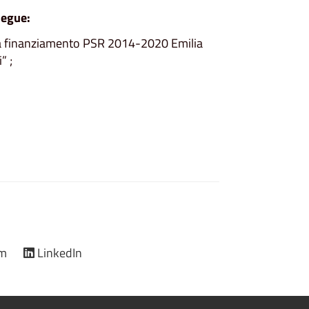
segue:
 da finanziamento PSR 2014-2020 Emilia
” ;
am
LinkedIn