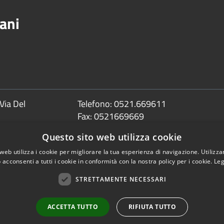
ani
Via Del
Telefono:
0521.669611
Fax:
0521669669
Email:
info@comune.sorbolomezzani.pr
Questo sito web utilizza cookie
Pec:
protocollo@postacert.comune.sorbolom
web utilizza i cookie per migliorare la tua esperienza di navigazione. Utilizza
 acconsenti a tutti i cookie in conformità con la nostra policy per i cookie.
Leg
STRETTAMENTE NECESSARI
Copyright © 2026 • Comune 
ACCETTA TUTTO
RIFIUTA TUTTO