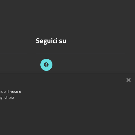
Seguici su
.it
×
ezzani.pr.it
ndo il nostro
gi di più
di Sorbolo Mezzani • Powered by
Municipium
•
Accesso redazione