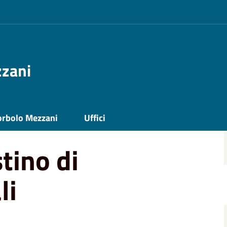
zzani
osistemi naturali
orbolo Mezzani
Uffici
stino di
li