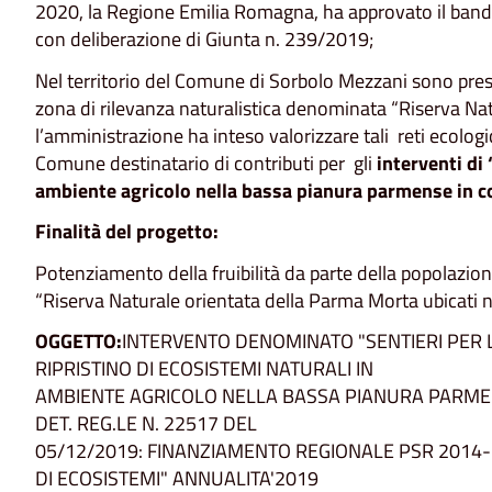
2020, la Regione Emilia Romagna, ha approvato il bando
con deliberazione di Giunta n. 239/2019;
Nel territorio del Comune di Sorbolo Mezzani sono prese
zona di rilevanza naturalistica denominata “Riserva Na
l’amministrazione ha inteso valorizzare tali reti ecolog
Comune destinatario di contributi per gli
interventi di 
ambiente agricolo nella bassa pianura parmense in c
Finalità del progetto:
Potenziamento della fruibilità da parte della popolazione
“Riserva Naturale orientata della Parma Morta ubicati 
OGGETTO:
INTERVENTO DENOMINATO "SENTIERI PER LA
RIPRISTINO DI ECOSISTEMI NATURALI IN
AMBIENTE AGRICOLO NELLA BASSA PIANURA PARME
DET. REG.LE N. 22517 DEL
05/12/2019: FINANZIAMENTO REGIONALE PSR 2014-2
DI ECOSISTEMI" ANNUALITA'2019