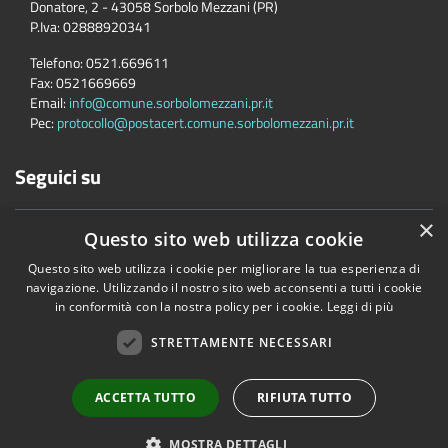
Donatore, 2 - 43058 Sorbolo Mezzani (PR)
P.Iva:
02888920341
Telefono:
0521.669611
Fax:
0521669669
Email:
info@comune.sorbolomezzani.pr.it
Pec:
protocollo@postacert.comune.sorbolomezzani.pr.it
Seguici su
×
Questo sito web utilizza cookie
Questo sito web utilizza i cookie per migliorare la tua esperienza di
navigazione. Utilizzando il nostro sito web acconsenti a tutti i cookie
in conformità con la nostra policy per i cookie.
Leggi di più
Accessibilità
Privacy
Cookie
Mappa del sito
Cane
STRETTAMENTE NECESSARI
Copyright © 2026 • Comune di Sorbolo Mezzani • Powered by
Municipium
•
Accesso redazione
ACCETTA TUTTO
RIFIUTA TUTTO
MOSTRA DETTAGLI