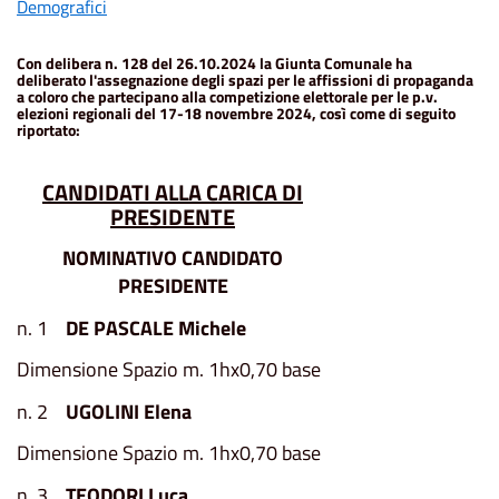
Demografici
Con delibera n. 128 del 26.10.2024 la Giunta Comunale ha
deliberato l'assegnazione degli spazi per le affissioni di propaganda
a coloro che partecipano alla competizione elettorale per le p.v.
elezioni regionali del 17-18 novembre 2024, così come di seguito
riportato:
CANDIDATI ALLA CARICA DI
PRESIDENTE
NOMINATIVO
C
ANDIDATO
P
RESIDENTE
n. 1
DE PASCALE Michele
Dimensione Spazio m. 1hx0,70 base
n. 2
UGOLINI Elena
Dimensione Spazio m. 1hx0,70 base
n. 3
TEODORI Luca