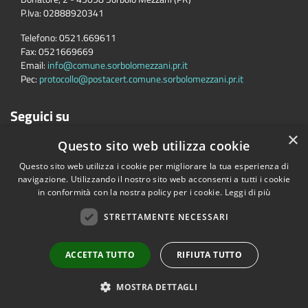
P.Iva:
02888920341
Telefono:
0521.669611
Fax:
0521669669
Email:
info@comune.sorbolomezzani.pr.it
Pec:
protocollo@postacert.comune.sorbolomezzani.pr.it
Seguici su
×
Questo sito web utilizza cookie
Questo sito web utilizza i cookie per migliorare la tua esperienza di
navigazione. Utilizzando il nostro sito web acconsenti a tutti i cookie
in conformità con la nostra policy per i cookie.
Leggi di più
STRETTAMENTE NECESSARI
Accessibilità
Privacy
Cookie
Mappa del sito
Cane
Copyright © 2026 • Comune di Sorbolo Mezzani • Powered by
ACCETTA TUTTO
RIFIUTA TUTTO
Municipium
•
Accesso redazione
MOSTRA DETTAGLI