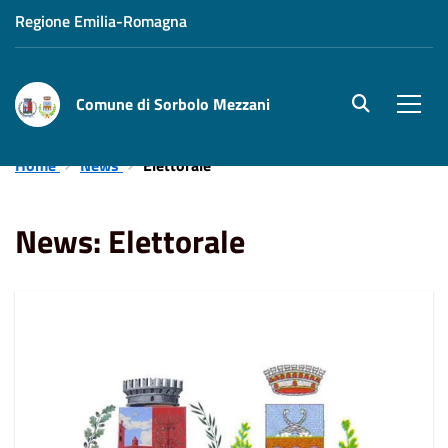
Regione Emilia-Romagna
Comune di Sorbolo Mezzani
site.searc
Men
Home
News
Elettorale
News: Elettorale