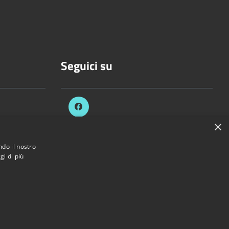
Seguici su
×
.it
ndo il nostro
ezzani.pr.it
gi di più
di Sorbolo Mezzani • Powered by
Municipium
•
Accesso redazione