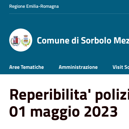
Regione Emilia-Romagna
Comune di Sorbolo Me
Aree Tematiche
Amministrazione
Visit S
Home
News
Servizi Demografici
Reperibilita' poli
Reperibilita' poli
01 maggio 2023