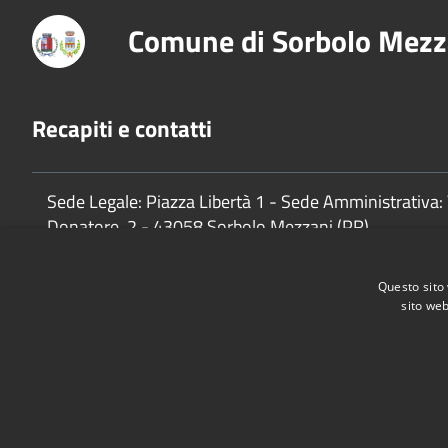
Comune di Sorbolo Mezz
Recapiti e contatti
Sede Legale: Piazza Libertà 1 - Sede Amministrativa: 
Donatore, 2 - 43058 Sorbolo Mezzani (PR)
P.Iva:
02888920341
Questo sito 
sito web
Accessibilità
Privacy
Cookie
Mappa del sito
Cane