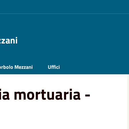
zzani
orbolo Mezzani
Uffici
zia mortuaria - 01 maggio 2023
zia mortuaria -