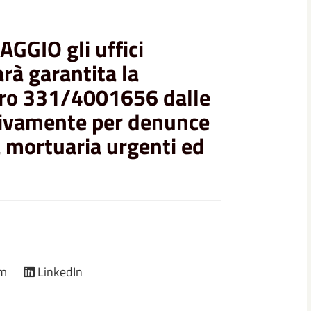
MAGGIO
gli uffici
arà garantita la
ero 331/4001656 dalle
sivamente
per denunce
a mortuaria urgenti ed
am
LinkedIn