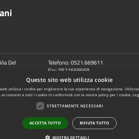
ani
Via Del
Telefono:
0521.669611
Fax:
0521669669
Email:
info@comune.sorbolomezzani.pr
Questo sito web utilizza cookie
Pec:
web utilizza i cookie per migliorare la tua esperienza di navigazione. Utilizza
protocollo@postacert.comune.sorbolom
 acconsenti a tutti i cookie in conformità con la nostra policy per i cookie.
Leg
STRETTAMENTE NECESSARI
ACCETTA TUTTO
RIFIUTA TUTTO
Copyright © 2026 • Comune 
MOSTRA DETTAGLI