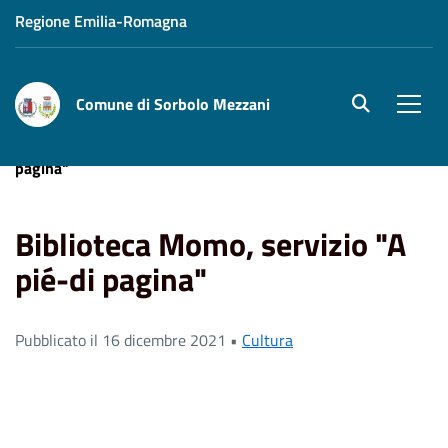
Regione Emilia-Romagna
Comune di Sorbolo Mezzani
site.searc
Men
Home
News
Biblioteca Momo, servizio "A pié-di
pagina"
Biblioteca Momo, servizio "A
pié-di pagina"
Pubblicato il 16 dicembre 2021 •
Cultura