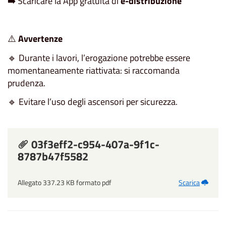
➡️ Scaricare la App gratuita di
e-distribuzione
⚠️
Avvertenze
🔹 Durante i lavori, l’erogazione potrebbe essere
momentaneamente riattivata: si raccomanda
prudenza.
🔹 Evitare l’uso degli ascensori per sicurezza.
03f3eff2-c954-407a-9f1c-
8787b47f5582
Allegato 337.23 KB formato pdf
Scarica