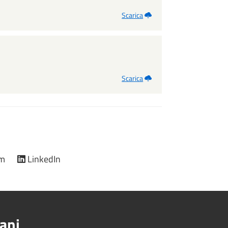
Scarica
Scarica
am
LinkedIn
ani