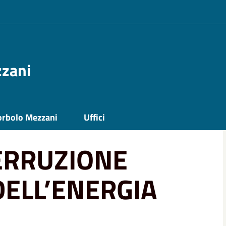
zzani
ATA DELL’ENERGIA ELETTRICA ⚠️
orbolo Mezzani
Uffici
TERRUZIONE
ELL’ENERGIA