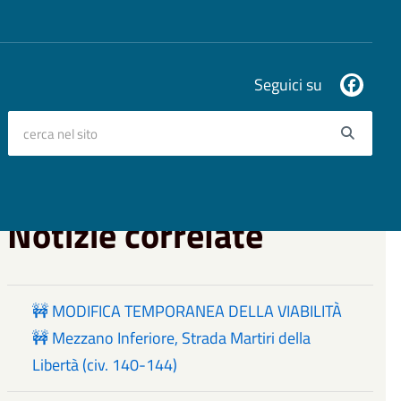
Seguici su
cerca nel sito
Searc
Notizie correlate
🚧 MODIFICA TEMPORANEA DELLA VIABILITÀ
🚧 Mezzano Inferiore, Strada Martiri della
Libertà (civ. 140-144)