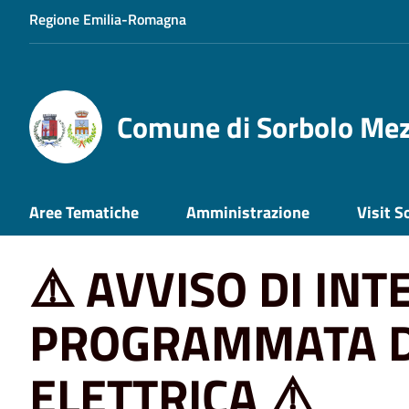
Regione Emilia-Romagna
Comune di Sorbolo Me
Home
News
⚠️ AVVISO DI INTERRUZIONE PROGRAMM
Aree Tematiche
Amministrazione
Visit S
⚠️ AVVISO DI IN
PROGRAMMATA D
ELETTRICA ⚠️