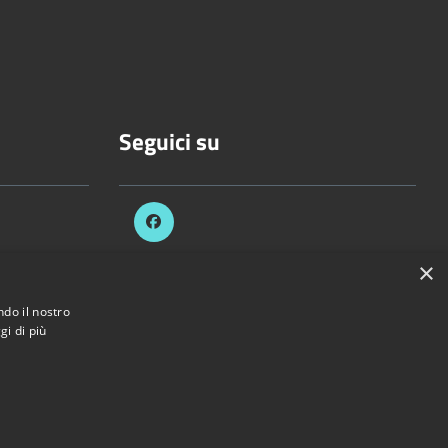
Seguici su
.it
×
ezzani.pr.it
ndo il nostro
gi di più
di Sorbolo Mezzani • Powered by
Municipium
•
Accesso redazione