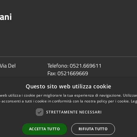
ani
Via Del
Telefono:
0521.669611
Fax:
0521669669
Email:
info@comune.sorbolomezzani.pr
Questo sito web utilizza cookie
Pec:
protocollo@postacert.comune.sorbolom
web utilizza i cookie per migliorare la tua esperienza di navigazione. Utilizza
 acconsenti a tutti i cookie in conformità con la nostra policy per i cookie.
Leg
STRETTAMENTE NECESSARI
Copyright © 2026 • Comune 
ACCETTA TUTTO
RIFIUTA TUTTO