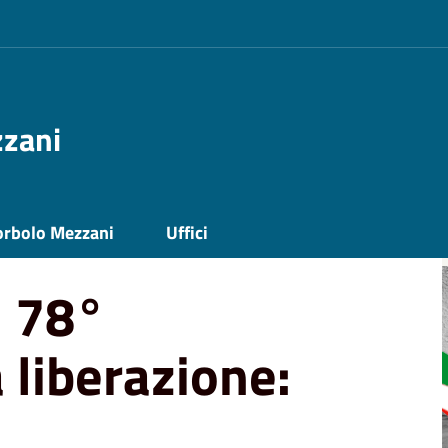
zzani
 liberazione: il programma
orbolo Mezzani
Uffici
l 78°
 liberazione: