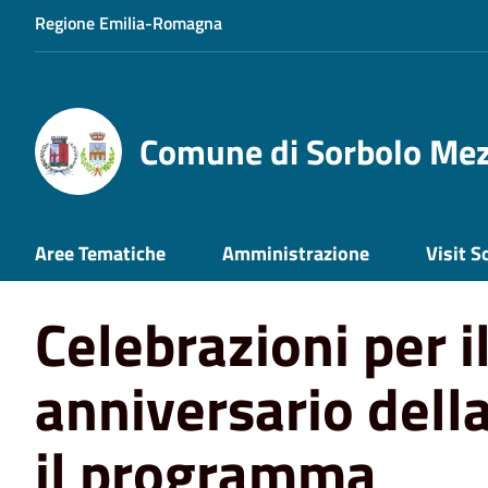
Regione Emilia-Romagna
Comune di Sorbolo Me
Home
News
Celebrazioni per il 78° anniversario della
Aree Tematiche
Amministrazione
Visit S
Celebrazioni per i
anniversario della
il programma