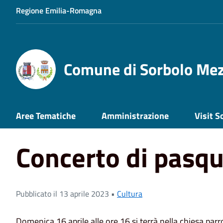
Regione Emilia-Romagna
Comune di Sorbolo Me
Home
News
Concerto di pasqua
Aree Tematiche
Amministrazione
Visit S
Concerto di pasq
Pubblicato il 13 aprile 2023 •
Cultura
Domenica 16 aprile alle ore 16 si terrà nella chiesa parr