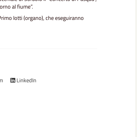
orno al fiume”.
Primo Iotti (organo), che eseguiranno
am
LinkedIn