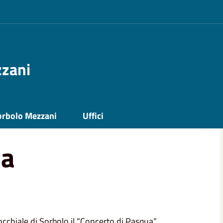
zzani
orbolo Mezzani
Uffici
ua
occhiale di Sorbolo il “Concerto di Pasqua”,