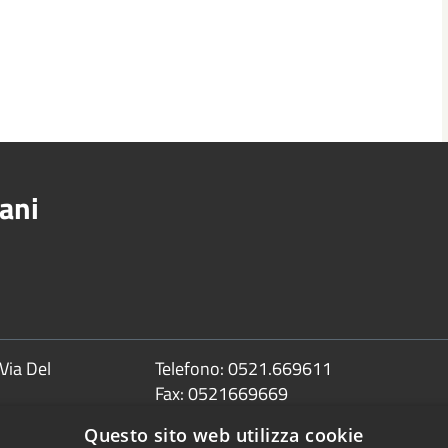
ani
Via Del
Telefono:
0521.669611
Fax:
0521669669
Email:
info@comune.sorbolomezzani.pr
Questo sito web utilizza cookie
Pec: