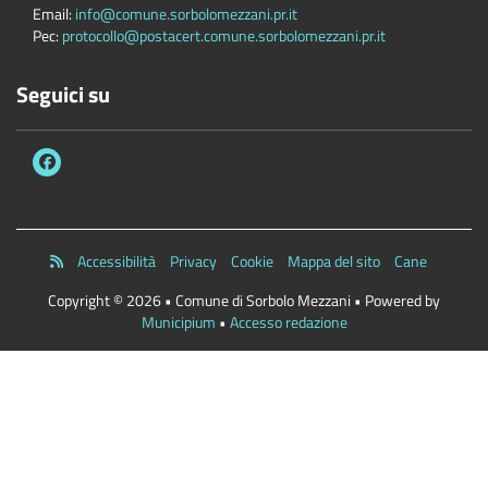
Email:
info@comune.sorbolomezzani.pr.it
Pec:
protocollo@postacert.comune.sorbolomezzani.pr.it
Seguici su
Accessibilità
Privacy
Cookie
Mappa del sito
Cane
Copyright © 2026 • Comune di Sorbolo Mezzani • Powered by
Municipium
•
Accesso redazione