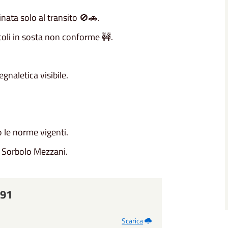
inata solo al transito 🚫🚗.
coli in sosta non conforme 🚧.
naletica visibile.
o le norme vigenti.
di Sorbolo Mezzani.
f91
Scarica