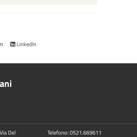
am
LinkedIn
ani
Via Del
Telefono:
0521.669611