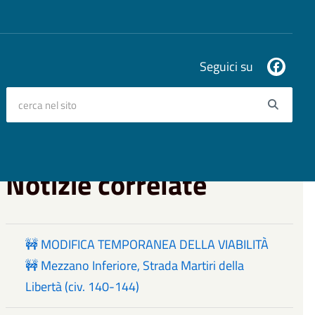
Seguici su
cerca nel sito
Searc
Notizie correlate
🚧 MODIFICA TEMPORANEA DELLA VIABILITÀ
🚧 Mezzano Inferiore, Strada Martiri della
Libertà (civ. 140-144)