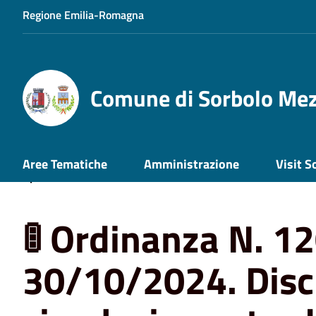
Regione Emilia-Romagna
Comune di Sorbolo Me
Home
News
🚦 Ordinanza N. 120 del 30/10/2024. Discip
Aree Tematiche
Amministrazione
Visit S
Aprile fronte civico 39
🚦 Ordinanza N. 12
30/10/2024. Disci