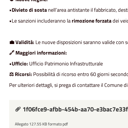
•
Divieto di sosta
nell’area antistante il fabbricato, dest
•Le sanzioni includeranno la
rimozione forzata
dei vei
💼 Validità:
Le nuove disposizioni saranno valide con seg
🔗 Maggiori informazioni:
•
Ufficio:
Ufficio Patrimonio Infrastrutturale
⚖️ Ricorsi:
Possibilità di ricorso entro 60 giorni second
Per ulteriori dettagli, si prega di contattare il Comune 
1f06fce9-afbb-454b-aa70-e3bac7e33
Allegato 127.55 KB formato pdf