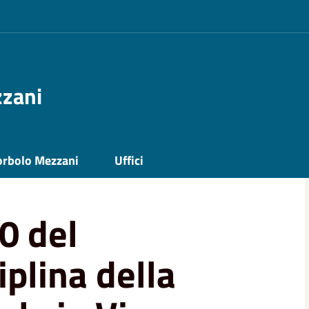
zzani
lina della circolazione stradale in Via XXV
orbolo Mezzani
Uffici
0 del
plina della