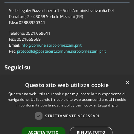
Sede Legale: Piazza Libertà 1 - Sede Amministrativa: Via Del
Donatore, 2 - 43058 Sorbolo Mezzani (PR)
P.Iva:
02888920341
Telefono:
0521.669611
Fax:
0521669669
Email:
info@comune.sorbolomezzani.pr.it
Pec:
protocollo@postacert.comune.sorbolomezzani.pr.it
Seguici su
×
Questo sito web utilizza cookie
Questo sito web utilizza i cookie per migliorare la tua esperienza di
navigazione. Utilizzando il nostro sito web acconsenti a tutti i cookie
in conformità con la nostra policy per i cookie.
Leggi di più
Accessibilità
Privacy
Cookie
Mappa del sito
Cane
STRETTAMENTE NECESSARI
Copyright © 2026 • Comune di Sorbolo Mezzani • Powered by
Municipium
•
Accesso redazione
ACCETTA TUTTO
RIFIUTA TUTTO