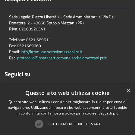
Sede Legale: Piazza Libertà 1 - Sede Amministrativa: Via Del
Donatore, 2 - 43058 Sorbolo Mezzani (PR)
P.Iva:
02888920341
Telefono:
0521.669611
Fax:
0521669669
Email:
info@comune.sorbolomezzani.pr.it
Pec:
protocollo@postacert.comune.sorbolomezzani.pr.it
Seguici su
×
Questo sito web utilizza cookie
Questo sito web utilizza i cookie per migliorare la tua esperienza di
navigazione. Utilizzando il nostro sito web acconsenti a tutti i cookie
in conformità con la nostra policy per i cookie.
Leggi di più
Accessibilità
Privacy
Cookie
Mappa del sito
Cane
STRETTAMENTE NECESSARI
Copyright © 2026 • Comune di Sorbolo Mezzani • Powered by