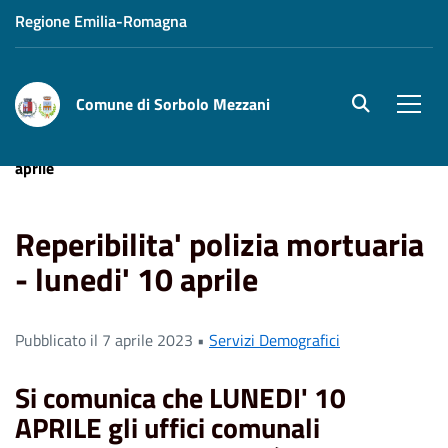
Regione Emilia-Romagna
Comune di Sorbolo Mezzani
site.searc
Men
Home
News
Reperibilita' polizia mortuaria - lunedi' 10
aprile
Reperibilita' polizia mortuaria
- lunedi' 10 aprile
Pubblicato il 7 aprile 2023 •
Servizi Demografici
Si comunica che
LUNEDI' 10
APRILE
gli uffici comunali