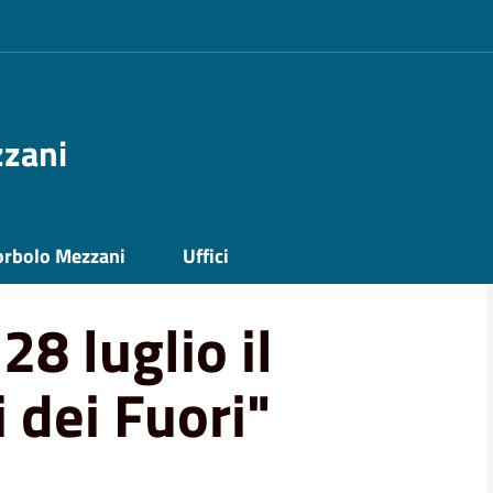
zzani
 "Figli dei Fuori"
orbolo Mezzani
Uffici
28 luglio il
i dei Fuori"