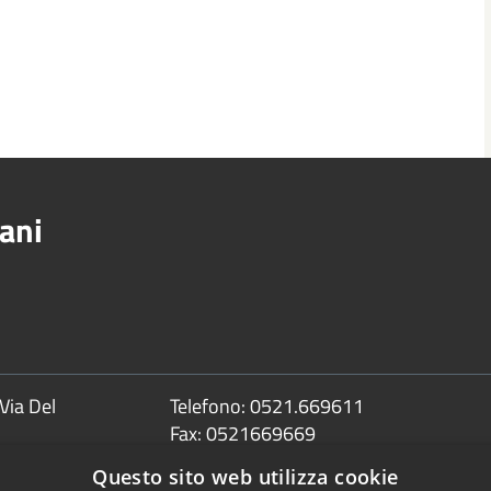
ani
Via Del
Telefono:
0521.669611
Fax:
0521669669
Email:
info@comune.sorbolomezzani.pr
Questo sito web utilizza cookie
Pec: