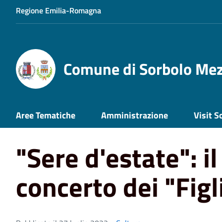
Regione Emilia-Romagna
Comune di Sorbolo Me
Home
News
"Sere d'estate": il 28 luglio il concerto dei
Aree Tematiche
Amministrazione
Visit S
"Sere d'estate": il 
concerto dei "Figl