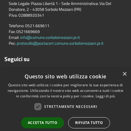
Sede Legale: Piazza Libertà 1 - Sede Amministrativa: Via Del
Donatore, 2 - 43058 Sorbolo Mezzani (PR)
P.Iva:
02888920341
Telefono:
0521.669611
Fax:
0521669669
Email:
info@comune.sorbolomezzani.pr.it
Pec:
protocollo@postacert.comune.sorbolomezzani.pr.it
Seguici su
×
Questo sito web utilizza cookie
Questo sito web utilizza i cookie per migliorare la tua esperienza di
navigazione. Utilizzando il nostro sito web acconsenti a tutti i cookie
in conformità con la nostra policy per i cookie.
Leggi di più
Accessibilità
Privacy
Cookie
Mappa del sito
Cane
STRETTAMENTE NECESSARI
Copyright © 2026 • Comune di Sorbolo Mezzani • Powered by
Municipium
•
Accesso redazione
ACCETTA TUTTO
RIFIUTA TUTTO