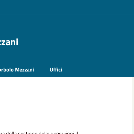
zzani
i
Polizia Mortuaria
orbolo Mezzani
Uffici
upa della gestione delle operazioni di