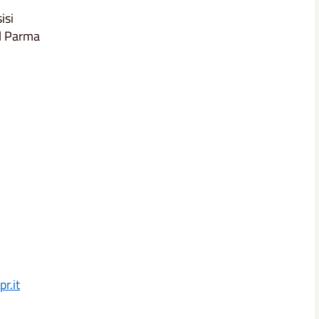
isi
el Parma
r.it