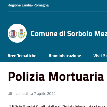
Regione Emilia-Romagna
Comune di Sorbolo Me
Home
Aree Tematiche
Servizi Demografici e Cimiterial
Aree Tematiche
Amministrazione
Visit S
Polizia Mortuaria
Ultima modifica 7 aprile 2022
L’Ufficio Servizi Cimiteriali e di Polizia Mortuaria si occ