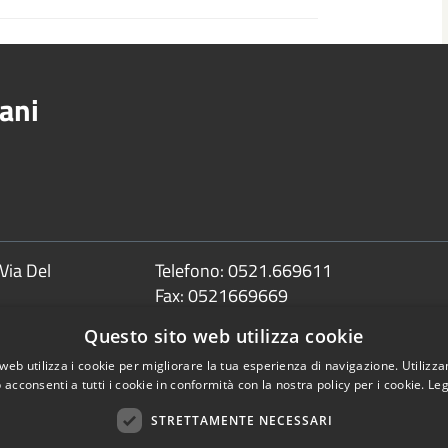
ani
Via Del
Telefono:
0521.669611
Fax:
0521669669
Email:
info@comune.sorbolomezzani.pr
Questo sito web utilizza cookie
Pec:
web utilizza i cookie per migliorare la tua esperienza di navigazione. Utilizza
protocollo@postacert.comune.sorbolom
 acconsenti a tutti i cookie in conformità con la nostra policy per i cookie.
Leg
STRETTAMENTE NECESSARI