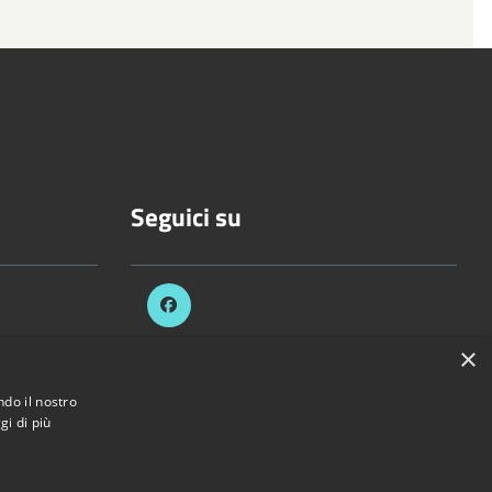
Seguici su
.it
×
ndo il nostro
ezzani.pr.it
gi di più