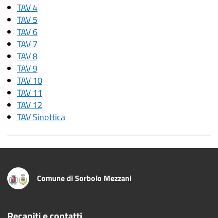
TAV 4
TAV 5
TAV 6
TAV 7
TAV 8
TAV 9
TAV 10
TAV 11
TAV 12
TAV Sinottica
Comune di Sorbolo Mezzani
Recapiti e contatti