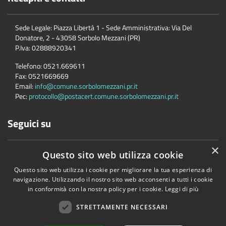
Sede Legale: Piazza Libertà 1 - Sede Amministrativa: Via Del
Donatore, 2 - 43058 Sorbolo Mezzani (PR)
P.Iva:
02888920341
Telefono:
0521.669611
Fax:
0521669669
Email:
info@comune.sorbolomezzani.pr.it
Pec:
protocollo@postacert.comune.sorbolomezzani.pr.it
Seguici su
×
Questo sito web utilizza cookie
Questo sito web utilizza i cookie per migliorare la tua esperienza di
navigazione. Utilizzando il nostro sito web acconsenti a tutti i cookie
in conformità con la nostra policy per i cookie.
Leggi di più
Accessibilità
Privacy
Cookie
Mappa del sito
Cane
STRETTAMENTE NECESSARI
Copyright © 2026 • Comune di Sorbolo Mezzani • Powered by