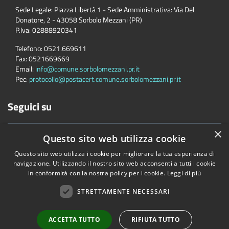
Sede Legale: Piazza Libertà 1 - Sede Amministrativa: Via Del
Donatore, 2 - 43058 Sorbolo Mezzani (PR)
P.Iva:
02888920341
Telefono:
0521.669611
Fax:
0521669669
Email:
info@comune.sorbolomezzani.pr.it
Pec:
protocollo@postacert.comune.sorbolomezzani.pr.it
Seguici su
×
Questo sito web utilizza cookie
Questo sito web utilizza i cookie per migliorare la tua esperienza di
navigazione. Utilizzando il nostro sito web acconsenti a tutti i cookie
in conformità con la nostra policy per i cookie.
Leggi di più
Accessibilità
Privacy
Cookie
Mappa del sito
Cane
STRETTAMENTE NECESSARI
Copyright © 2026 • Comune di Sorbolo Mezzani • Powered by
Municipium
•
Accesso redazione
ACCETTA TUTTO
RIFIUTA TUTTO