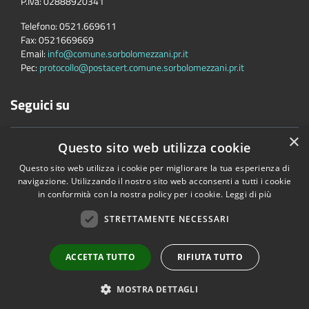
P.Iva:
02888920341
Telefono:
0521.669611
Fax:
0521669669
Email:
info@comune.sorbolomezzani.pr.it
Pec:
protocollo@postacert.comune.sorbolomezzani.pr.it
Seguici su
×
Questo sito web utilizza cookie
Questo sito web utilizza i cookie per migliorare la tua esperienza di
navigazione. Utilizzando il nostro sito web acconsenti a tutti i cookie
in conformità con la nostra policy per i cookie.
Leggi di più
Accessibilità
Privacy
Cookie
Mappa del sito
Cane
STRETTAMENTE NECESSARI
Copyright © 2026 • Comune di Sorbolo Mezzani • Powered by
Municipium
•
Accesso redazione
ACCETTA TUTTO
RIFIUTA TUTTO
MOSTRA DETTAGLI