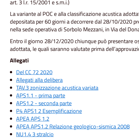
art. 3 l.r. 15/2001 e s.m.i.)
La variante al POC e alla classificazione acustica adot
depositata per 60 giorni a decorrere dal 28/10/2020 pres
nella sede operativa di Sorbolo Mezzani, in Via del Dona
Entro il giorno 28/12/2020 chiunque può presentare oss
adottata, le quali saranno valutate prima dell’approvazi
Allegati
Del CC 72 2020
Allegati alla delibera
TAV.3 zonizzazione acustica variata
APS1.1 - prima parte
APS1.2 - seconda parte
P4 APS1 2 Esemplificazione
APEA APS 1.2
APEA APS1.2 Relazione geologico-sismica 2008
NU1.4 3 stralcio