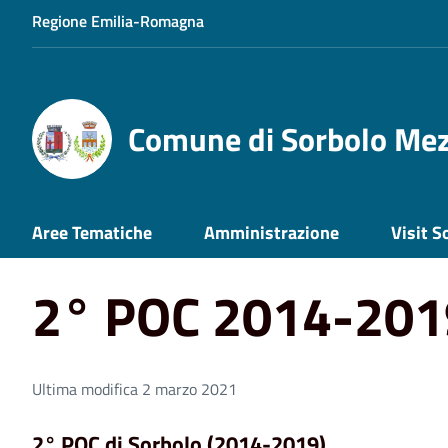
Regione Emilia-Romagna
Comune di Sorbolo Me
Home
2° POC 2014-2019 di Sorbolo
Aree Tematiche
Amministrazione
Visit S
2° POC 2014-2019
Ultima modifica 2 marzo 2021
2° POC di Sorbolo (2014-2019)