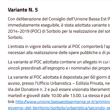
Variante N. 5
Con deliberazione del Consiglio dell’Unione Bassa Est
immediatamente eseguibile, è stata adottata variante 
2014-2019 (POC) di Sorbolo per la realizzazione del sot
Sorbolo.
L’entrata in vigore della variante al POC comporterà l’ap
necessari alla realizzazione delle opere pubbliche o di pub
La variante al POC adottata contiene un allegato in cui 
vincoli preordinati all’esproprio e i nominativi dei proprie
La variante al POC adottata è depositata per 60 giorni d
avviso, presso l'Ufficio Urbanistica – Edilizia Privata, n
Via del Donatore n. 2 e può essere visionata liberamente
martedì e giovedì dalle 10.00 alle 13.00. La stessa è pub
link
http://www.unione.bassaestparmense.pr.it/amminis
governo-del-territorio/sorbolo/urbanistica/secondo-p